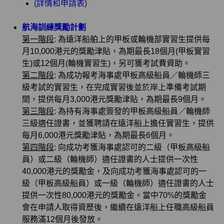
(詳情和申請表)
航海訓練獎勵計劃
第一階段
: 為遠洋船舶上的甲板或輪機部實習生提供每
月10,000港元的獎勵津貼，為期最長18個月(甲板實習
生)或12個月(輪機實習生)，另可獲考試費資助。
第二階段
: 為成功報考海事處甲板高級船員／輪機師三
級考試的實習生，在完成實習後並於岸上準備考試期
間，提供每月3,000港元獎勵津貼，為期最長9個月。
第三階段
: 為持有海事處簽發的甲板高級船員／輪機師
三級適任證書，並獲聘請在遠洋船上擔任實習生，提供
每月6,000港元獎勵津貼，為期最長6個月。
第四階段
: 向成功考獲海事處認可的二級（甲板高級船
員）或二級（輪機師）適任證書的人士提供一次性
40,000港元的獎勵金，及向成功考獲海事處認可的一
級（甲板高級船員）或一級（輪機師）適任證書的人士
提供一次性80,000港元的獎勵金。當中70%的獎勵金
會在申請人取得資歷後，繼續在遠洋船上任職高級船員
服務滿12個月後發放。