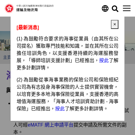
跳至主要內容
×
[最新消息]
(1) 為鼓勵符合要求的海事從業員（由其所在公
司提名）獲取專門技能和知識，並在其所在公司
擔任培訓角色，以支援香港持續的海運服務發
主頁
海運及空運人才培訓基金
海運
展，「導師培訓支援計劃」已經推出，
按此
了解
更多計劃詳情。
海運及空運人才培訓基金
(2) 為鼓勵從事海事業務的保險公司和保險經紀
公司為有志投身海事保險的人士提供實習機會，
與海運業相關的計劃
以培育更多本地海事保險從業員，支援香港的高
增值海運服務，「海事人才培訓資助計劃 - 海事
專業培訓課程及考試費用發還計劃 – 海運業
保險」已經推出，
按此
了解更多計劃詳情。
合資格申請人在成功完成已核准課程或通過已核准考試
後，可獲發還80%的費用，上限為30,000港元。申請
人可經
eMATF 網上申請平台
提交申請及所需文件的副
本。