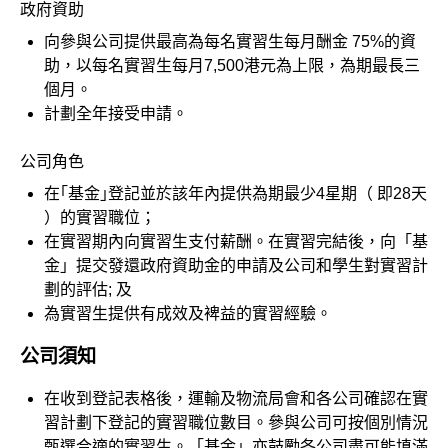
政府資助
向參與公司提供最高為每名實習生每月酬金 75%的資
助，以每名實習生每月7,500港元為上限，為期最長三
個月。
計劃全年接受申請。
公司角色
在｢基金｣登記並於該年內提供為期最少4星期（ 即28天
）的實習職位；
在實習期內向實習生支付薪酬。在實習完結後，向「基
金」提交發還政府資助金的申請及公司和學生對實習計
劃的評估; 及
為實習生提供有成效及裨益的實習經驗。
公司須知
在收到登記表格後，運輸及物流局會和各公司確認在實
習計劃下登記的實習職位數目。參與公司可按個別情況
甄選合適的實習生。「基金」亦鼓勵各公司盡可能填滿