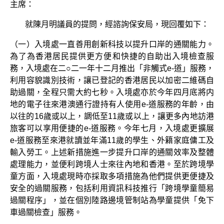
主席：
就陳月明議員的提問，經諮詢保安局，現回覆如下：
（一）入境處一直善用創新科技以提升口岸的通關能力。
為了為香港居民提供更方便和快捷的自助出入境檢查服
務，入境處在二○二一年十二月推出「非觸式e-道」服務，
利用容貌識別技術，讓已登記的香港居民以加密二維碼自
助過關，全程只需大約七秒。入境處亦於今年四月底將内
地的電子往來港澳通行證持有人使用e-道服務的年齡，由
以往的16歲或以上，調低至11歲或以上，讓更多內地訪港
旅客可以享用便捷的e-道服務。今年七月，入境處更擴展
e-道服務至來港就讀並年滿11歲的學生、外籍家庭傭工及
輸入勞工。上述新措施進一步提升口岸的通關效率及整體
處理能力，並便利跨境人士來往內地和香港。至於跨境學
童方面，入境處現時亦採取多項措施為他們提供更便捷及
安全的過關服務，包括利用資訊科技推行「跨境學童簡易
過關程序」，並在個別陸路邊境管制站為學童提供「免下
車過關檢查」服務。