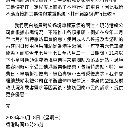
落馬洲站的過境車程，其主要服務對象與本地行程不同，
其票價亦在一定程度上補貼了本地行程的車費，因此我們
不應直接將其票價與重鐵系統下其他鐵路線進行比較。
我們明白議員對於過境車程票價的關注。現時港鐵公
司會根據市場情況，不時推出各項推廣，例如在今年二月
至七月推出特惠站車費優惠，使用成人八達通及樂悠咭的
乘客同日經由落馬洲站從香港往返深圳，可享有六元車費
優惠，而於今年七月十七日至八月三十一日期間，11歲以
下小童可換領免費過境車票往來羅湖站及落馬洲站。過境
旅客同時可享受其他港鐵票務優惠，包括特惠站、特別車
費日、早晨折扣優惠、綠色專線小巴轉乘優惠等。我們會
繼續鼓勵港鐵公司在平衡整體市場情況、本身的營運及財
政狀況和乘客需求等因素後，適切回應市民的訴求，提供
更多優惠。
完
2023年10月18日（星期三）
香港時間15時25分