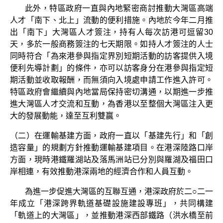
此外，特區政府一直與內地緊密商討推動大灣區高端
人才「南下、北上」流動的便利措施。內地於今年二月推
出「南下」大灣區人才簽注，持有人每次訪港可逗留30
天，多於一般商務簽注的七天期限。如持人才簽注的人士
同時符合「為來港參與指定界別短期活動的訪客提供入境
便利先導計劃」的條件，亦可以訪客身分在港參與指定短
期活動並收取報酬，而無須向入境處申請工作進入許可。
特區政府會繼續與內地當局保持密切溝通，以期進一步推
進大灣區人才交流和互動，為香港以至整個大灣區注入更
大的發展動能，達至互利雙贏。
（二）在運輸基建方面，政府一直以「基建先行」和「創
造容量」的規劃方針推動運輸基建項目。在港深陸路口岸
方面，現時港鐵羅湖站及落馬洲站已分別與羅湖及福田口
岸相連，有效推動港深兩地的經濟合作和人員互動。
為進一步促進大灣區的互聯互通，港深政府於二○二一
年成立「港深跨界軌道基礎設施建設專班」，共同構建
「軌道上的大灣區」，並推動港深西部鐵路（洪水橋至前