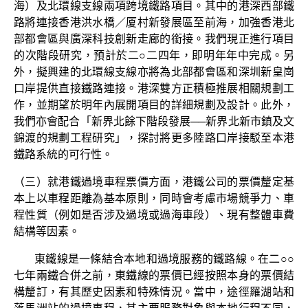
海）及北環線支線兩項跨境鐵路項目。其中的港深西部鐵
路將連接香港洪水橋／厦村新發展區至前海，加強香港北
部都會區與廣深科技創新走廊的銜接。我們現正進行項目
的次階段研究，預計於二○二四年，即明年年中完成。另
外，擬興建的北環線支線亦將為北部都會區和深圳新皇崗
口岸提供直接鐵路連接。港深雙方正積極推展相關規劃工
作，並期望於明年內展開項目的詳細規劃及設計。此外，
我們亦會配合「新界北餘下階段發展──新界北新市鎮及文
錦渡的規劃工程研究」，探討將更多陸路口岸接駁至本港
鐵路系統的可行性。
（三）就港鐵過境車程票價方面，港鐵公司的票價釐定基
本上以車程距離為基本原則，同時會考慮市場競爭力、車
程性質（例如是否涉及過境或過海車段）、現有整體車費
結構等因素。
東鐵線是一條結合本地和過境服務的鐵路線。在二○○
七年兩鐵合併之前，東鐵線的票價已經按照本身的票價結
構釐訂，有其歷史因素和特殊情況。當中，途徑羅湖站和