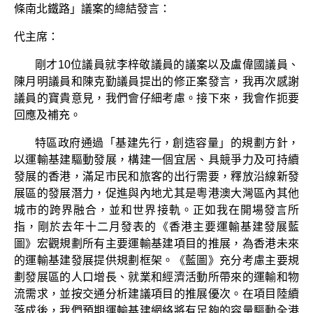
條南北鐵路」議案的總結發言：
代主席：
剛才10位議員就李梓敬議員的議案以及盧偉國議員、
陳月明議員和陳克勤議員提出的修正案發言，我再次感謝
議員的寶貴意見，我們會仔細考慮。接下來，我會作扼要
回應及補充。
特區政府通過「基建先行，創造容量」的規劃方針，
以運輸基建驅動發展，構建一個宜居、具競爭力及可持續
發展的香港，滿足市民和旅客的出行需要，釋放沿線新發
展區的發展潛力，促進與內地尤其是粵港澳大灣區內其他
城市的跨界融合，並和世界接軌。正如我在開場發言所
指，剛於去年十二月發表的《香港主要運輸基建發展藍
圖》宏觀規劃所有主要運輸基建項目的推展，為香港未來
的運輸基建發展提供規劃框架。《藍圖》充分考慮主要規
劃發展區的人口增長、就業和經濟活動所帶來的運輸和物
流需求，並按交通分析建議項目的推展優次。在項目陸續
落成後，我們預期運輸基建網絡將有足夠的容量驅動全港