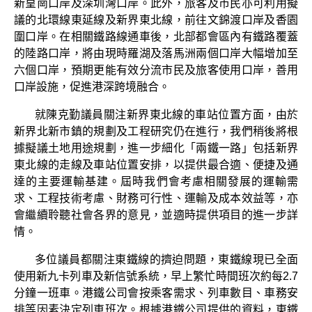
新皇崗口岸及深圳灣口岸。此外，旅客及市民亦可利用擬
議的北環線東延線及新界東北線，前往文錦渡口岸及香園
圍口岸。在相關鐵路線通車後，北部都會區內有鐵路覆蓋
的陸路口岸，將由現時羅湖及落馬洲兩個口岸大幅增加至
六個口岸，預期更能有效分流市民及旅客使用口岸，善用
口岸設施，促進港深跨境融合。
就陳克勤議員關注新界東北線的車站位置方面，由於
新界北新市鎮的規劃及工程研究仍在進行，我們稍後將根
據擬議土地用途規劃，進一步細化「兩鐵一路」包括新界
東北線的走線及車站位置安排，以提供最合適、便捷及通
達的主要運輸基建。屆時我們會考慮相關發展的運輸需
求、工程技術考慮、財務可行性、運輸及成本效益等，亦
會繼續聆聽社會各界的意見，並適時提供項目的進一步詳
情。
多位議員都關注東鐵線的擠迫問題，東鐵線現已全面
使用新九卡列車及新信號系統，早上繁忙時間班次約每2.7
分鐘一班車。港鐵公司會按乘客需求、列車數目、車務安
排等因素決定列車班次。根據港鐵公司提供的資料，東鐵