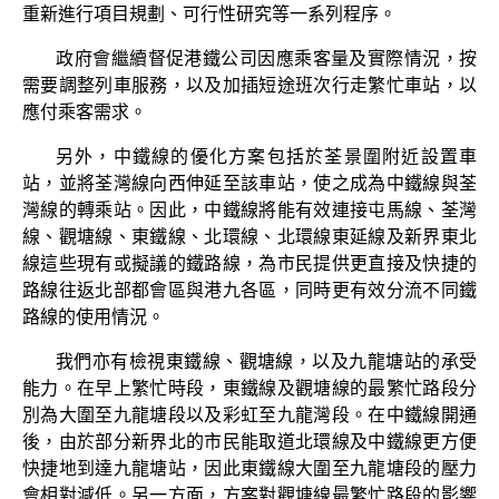
重新進行項目規劃、可行性研究等一系列程序。
​政府會繼續督促港鐵公司因應乘客量及實際情況，按
需要調整列車服務，以及加插短途班次行走繁忙車站，以
應付乘客需求。
另外，中鐵線的優化方案包括於荃景圍附近設置車
站，並將荃灣線向西伸延至該車站，使之成為中鐵線與荃
灣線的轉乘站。因此，中鐵線將能有效連接屯馬線、荃灣
線、觀塘線、東鐵線、北環線、北環線東延線及新界東北
線這些現有或擬議的鐵路線，為市民提供更直接及快捷的
路線往返北部都會區與港九各區，同時更有效分流不同鐵
路線的使用情況。
我們亦有檢視東鐵線、觀塘線，以及九龍塘站的承受
能力。在早上繁忙時段，東鐵線及觀塘線的最繁忙路段分
別為大圍至九龍塘段以及彩虹至九龍灣段。在中鐵線開通
後，由於部分新界北的市民能取道北環線及中鐵線更方便
快捷地到達九龍塘站，因此東鐵線大圍至九龍塘段的壓力
會相對減低。另一方面，方案對觀塘線最繁忙路段的影響