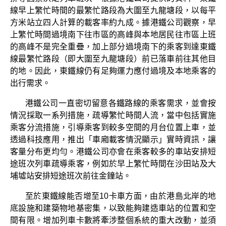
線早上繁忙時間的最繁忙路段為大圍至九龍塘段，以每平
方米站立四人計算的載客率約九成。據港鐵公司觀察，早
上繁忙時間過境南下往市區的高峰與本地居民往市區上班
的高峰不是完全重疊，加上部分過境南下的乘客到達東鐵
線最繁忙路段（即大圍至九龍塘段）前已落車前往其他目
的地。因此，東鐵線仍有足夠運力應付過境及本地乘客的
出行需求。
港鐵公司一直密切留意各鐵路線的乘客需求，並會按
情況採取一系列措施，疏導繁忙時間人流，當中包括實施
乘客分流措施，引導乘客到較多空間的月台位置上車，並
透過科技應用，推出「車廂載客情況顯示」實時資訊，讓
客量分布更均勻。港鐵公司亦會在乘客較多的車站安排短
途班次列車疏導乘客，例如於早上繁忙時間在沙田站及大
埔墟站安排短途班次前往金鐘站。
至於東鐵線能否增至10卡車方面，由於港島北岸的地
底設施和建築物地基密集，以致能夠建造車站的位置和空
間有限。增加列車卡數將牽涉整個系統的重大改動，並須