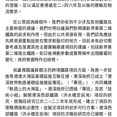
的發展，足以滿足香港遠至二○四六年及以後的運輸及物
流需求。
在公眾諮詢過程中，我們亦收到不少涉及其他鐵路及
主要幹道的建議，我們也明白議員們對興建新界東第二條
鐵路的訴求和作用。但由於公共資源有限，我們認為應該
先將資源重點投放在需求較殷切的地方，目前未有迫切需
要考慮及落實其他主要運輸基建項目的建議，包括新界東
第二條南北鐵路。如日後規劃參數或實際條件出現顯著的
變化，政府會適時作出檢視。
就盧偉國議員關注的跨境鐵路項目方面，為進一步促
進粵港澳大灣區基礎設施互聯互通，港深政府已成立「港
深跨界軌道基礎設施建設專班」（「專班」），共同構建
「軌道上的大灣區」。港深政府已透過「專班」及其「技
術小組」展開港深西部鐵路（洪水橋至前海）項目的研
究，首階段研究已於二○二二年年底完成，確立了項目的
策略價值和必要性，並擬定項目的初步可行方案。港深西
部鐵路（洪水橋至前海）項目的次階段研究亦已展開，就