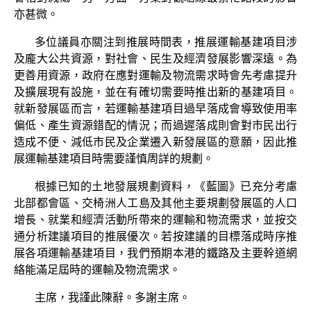
亦甚微。
多位議員亦關注到推展時間表，推展運輸基建項目涉
及龐大公共資源，對社會、民生及經濟發展影響深遠。為
更善用資源，政府在應對運輸及物流需求時會先考慮提升
及擴展現有設施，並在有確切需要時推出新的基建項目。
就新發展區而言，若運輸基建項目過早落成會導致使用率
偏低、產生資源錯配的情況；而過遲落成則會對市民出行
造成不便、減低市民及企業遷入新發展區的意願，因此推
展運輸基建項目時需要謹慎周詳的規劃。
根據已知的土地發展規劃資料，《藍圖》已充分考慮
北部都會區、交椅洲人工島及其他主要規劃發展區的人口
增長、就業和經濟活動所帶來的運輸和物流需求，並按交
通分析建議項目的推展優次。若按建議的目標落成時序推
展各項運輸基建項目，我們預期本港的鐵路及主要幹道網
絡能滿足屆時的運輸及物流需求。
主席，我謹此陳辭。多謝主席。