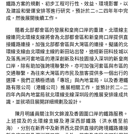
鐵路方案的規劃、初步工程可行性、效益、環境影響，以
及建設和營運安排等進行研究，預計於二○二四年年中完
成，然後展開後續工作。
隨着北部都會區的發展和皇崗口岸的重建，北環線主
線連同北環線支線將會為北部都會區和新皇崗口岸提供直
接鐵路連接，加強北部都會區與大灣區的連接。擬議的北
環線支線由北環線主線的新田站出發，途經新田科技城以
及落馬洲河套地區的港深創新及科技園接入深圳的新皇崗
口岸，除有助加強跨境聯繫外，亦可加強河套區與市區的
交通聯繫，為往來大灣區的市民及旅客提供多一個出行的
選擇。我們正積極透過「專班」與內地當局，以及香港鐵
路有限公司（港鐵公司）推展相關工作，並預計於二○二
四年內與內地當局就北環線支線深圳段的推展安排達成共
識，並就項目展開詳細規劃及設計。
陳月明議員關注到文錦渡及香園圍口岸的鐵路服務。
上述提及的北環線支線及港深西部鐵路（洪水橋至前
海），分別在新界中及新界西北提供直接的跨境鐵路連接