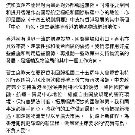
流和貨運不論是對內還是對外都暢通無阻。同時亦要鞏固
和提升香港作為國際航空樞紐和國際航運中心的地位，亦
即是國家《十四五規劃綱要》中支持香港發展的其中兩個
「中心」角色，還需要維持香港的地區物流樞紐地位。
香港擁有世界一流的航運設施 - 國際機場和港口。香港亦
具效率高、連繫性強和覆蓋面廣的優勢。我們怎樣用好這
些設施和利用這些優勢，再推動一些政策來支持物流業的
發展，是運輸及物流局的其中一個工作方向。
習主席昨天在慶祝香港回歸祖國二十五周年大會暨香港特
別行政區第六屆政府就職典禮上發言時再次強調，中央政
府完全支持香港長期保持獨特地位和優勢，鞏固國際金
融、航運、貿易中心地位，維護自由開放規範的營商環
境，保持普通法制度，拓展暢通便捷的國際聯繫。我和同
事定必攜手同心，將我們的工作做到最好。同時把握新機
遇，和運輸物流業界以至廣大市民，一同踏上新征程，為
香港開創更輝煌的新里程，做到習主席要求的“務實有爲，
不負人民”。