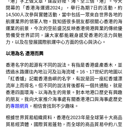
「港」字上做文章，建設好陸、海、空三個「港」。今天
閉幕的「香港海運週2024」，舉行為期7日的活動，約
14,500人次參與實體活動，當中包括一眾來自世界各地的
航運業界的領軍人物。我知道很多朋友都很關心香港的海
運業的前景，今次的空前盛況反映香港倚港興業的傳統優
勢備受世界認同，讓大家都能親身感受香港的活力與魅
力，以及在發展國際航運中心方面的信心與決心。
以港為名 憑港而興
香港名字的起源有不同的說法。有指是香港盛產香木，並
透過水路運往內地沿河及沿海流域。16、17世紀的地圖以
「紅香爐」記載香港島嶼的名字，有說是因一座紅香爐漂
流岸上而得名。但不同的說法背後都有一個共通點，就是
香港四面環海、以海為生的背景。對本地港口歷史有興趣
的朋友，我向大家推介海事處有關香港港口與海事處歷史
的
專題網頁
，相信會找到不少趣味。
根據世界貿易組織資料，香港在2023年是全球第十大商品
貿易經濟體，國際貿易蓬勃，而全球的商品貿易中約八至