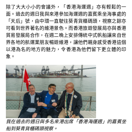
除了大大小小的會議外，「香港海運週」亦有輕鬆的一
面。過去的週日我與來港參加海運週的嘉賓乘坐海事處的
「天后」號，由中環一直駛往葵青貨櫃碼頭，視察之餘亦
可看到世界著名的維港景色。而香港旅遊發展局亦與香港
貿易發展局合作，在週二晚上安排傳統中式帆船讓來自世
界各地的航運業朋友暢遊維港，讓他們親身感受香港這個
以港為名的地方的魅力，令香港為他們留下更立體的印
象。
我在過去的週日與多名來港出席「香港海運週」的嘉賓坐
船到葵青貨櫃碼頭視察。