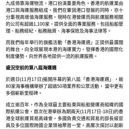
九成倚靠海運物流，港口扮演重要角色。香港的航運業由
港口與海運服務組成，我們在鞏固港口發展的同時，亦十
分重視高增值海運服務，現時在港營運而與航運服務相關
的公司有超過1,100家，提供全面的專業服務，包括船舶管
理、船務經紀、船務融資、海事保險及海事法律等。
而我們每年舉行的旗艦活動「香港海運週」正提供最廣闊
的舞台，向全球展現本港的海運實力，發揮香港的國際化
制度優勢，向世界各地提供一流的航運服務。
盛況空前的第八屆海運週
於週日(11月17日)揭開序幕的第八屆「香港海運週」，逾
80家海事機構舉辦了超過50項業界和公眾活動， 當中更有
多個嶄新里程碑。
成立逾百年，作為全球最主要船東與船舶營運商組織的國
際航運公會，首次在港舉辦為期兩天(11月17日-18日)的香
港全球航運貿易高峰會，多國負責交通和貿易的部長級官
員及多位國際跨國企業領袖聚首一堂，高層次探討以創新