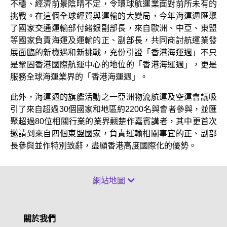
不穩、經濟前景陰晴不定，令環球航運業面對前所未有的
挑戰。在這個全球經貿與運輸的大變局，今年海運週匯聚
了國家交通運輸部付緒銀副部長，來自歐洲、中亞、東盟
等國家負責海運及運輸的正、副部長，共同商討航運業發
展面臨的新機遇和新挑戰，充份引證「香港海運週」不只
是鞏固香港國際航運中心的地位的「香港海運週」，更是
服務全球海運業界的「香港海運週」。
此外，海運週的旗艦活動之一亞洲物流航運及空運會議吸
引了來自超過30個國家和地區約2200名與會者參與，並匯
聚超過80位相關行業的業界翹楚作嘉賓講者，其中更首次
邀請到來自四個東盟國家，負責運輸相關事宜的正、副部
長參與並作特別致辭，盡顯香港高度國際化的優勢。
網站地圖
關於我們