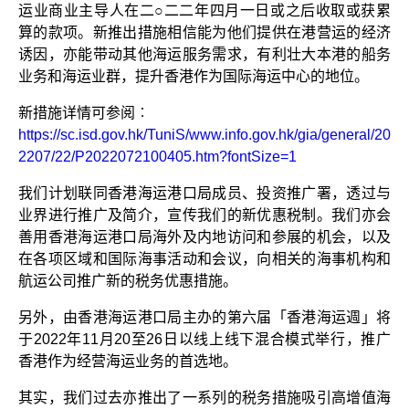
运业商业主导人在二○二二年四月一日或之后收取或获累
算的款项。新推出措施相信能为他们提供在港营运的经济
诱因，亦能带动其他海运服务需求，有利壮大本港的船务
业务和海运业群，提升香港作为国际海运中心的地位。
新措施详情可参阅︰
https://sc.isd.gov.hk/TuniS/www.info.gov.hk/gia/general/20
2207/22/P2022072100405.htm?fontSize=1
我们计划联同香港海运港口局成员、投资推广署，透过与
业界进行推广及简介，宣传我们的新优惠税制。我们亦会
善用香港海运港口局海外及内地访问和参展的机会，以及
在各项区域和国际海事活动和会议，向相关的海事机构和
航运公司推广新的税务优惠措施。
另外，由香港海运港口局主办的第六届「香港海运週」将
于2022年11月20至26日以线上线下混合模式举行，推广
香港作为经营海运业务的首选地。
其实，我们过去亦推出了一系列的税务措施吸引高增值海