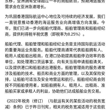
东移，亚洲拥有全球超过一半的商船数目，预期海运服务
需求会在亚洲急速增长。
为巩固香港国际航运中心地位及可持续的经济发展，我们
一直锐意推动香港的海运服务业向高增值方向发展。今
年，我们已进一步向船舶代理商、船舶管理商和船舶经纪
商，提供利得税半税优惠（即税率为8.25%）。
船舶代理、船舶管理和船舶经纪业务是支持国际航运活动
的重要海运业务服务。船舶代理商通常代表船舶拥有人、
租用人或船舶出租商，在港口协助提高船舶停泊效率的各
单位，如处理港口货运事宜、向有关当局申请船舶清关，
以及提供港口和船舶进出港服务。船舶管理商的服务通常
涉及船舶的技术、船员和商业方面的管理，以及其保险安
排，让船舶可适当及安全地营运和航行。船舶经纪商会则
按不同船舶使用者，如船舶拥有人、租用人、出租商、准
船舶买家或承租人的利益，协助他们达成船舶业务交易。
《2022年税务（修订）（与航运有关的某些活动的税务宽
减）条例》已于昨日刊宪，相关的税务宽减适用于这些航