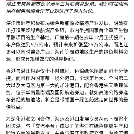
湛江市常务副市长牟治平三月底亲身赴港。我们就加强两
地在绿色船燃合作等议题进行了深入讨论。
湛江市近年积极布局绿色新能源及临港产业发展，明确提
出打造完整绿色船燃产业链，市内坐拥国家首个量产生物
甲醇项目的生产基地。厂房第一期在去年12月正式投产，
年产能达到5万公吨，预计未来扩张至25万公吨。而湛江
更可以同时整合广西、海南等周边地区生产的绿色燃料资
源，形成具规模效应的供应枢纽。
香港与湛江相距仅十小时航程，运输绿色船燃到港十分便
捷。而且作为国家唯一境外港口，全球第七大、全国第二
大以及大湾区内第一大的加注港口，配合香港先天地理优
势，位于华南最南端及国际航道旁边，就如高速公路旁逢
车必经的加油站，将会是带领国产绿色船燃走向世界的最
佳地点。
为深化港湛之间合作，海运及港口发展专员Amy下周将率
团访湛，与「交流平台」成员了解湛江在绿色船燃生产和
贮运方面的最新发展，并会与湛江市政府交流。为落实港