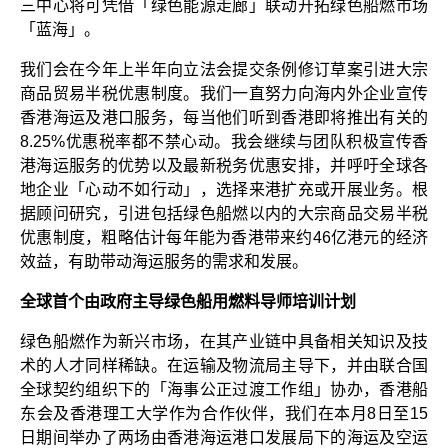
三中心将可凭借「绿色能源走廊」联动开拓绿色船燃市场
「蓝海」。
我们会在今年上半年向立法会提交条例修订草案引进大宗
商品贸易半税优惠制度。我们一直努力向海内外企业宣传
香港海运及港口服务，每当他们听到香港即将推出有关的
8.25%优惠税率都不禁心动。我会继续与团队积极宣传香
港海运服务的优势以及最新税务优惠安排，并呼吁全球各
地企业「心动不如行动」，选择来港扩充或开展业务。根
据顾问研究，引进包括绿色船燃以内的大宗商品交易半税
优惠制度，粗略估计每年能为香港带来约46亿港元的经济
效益，有助带动海运服务的需求和发展。
全球首个由政府主导绿色船用燃料导师培训计划
绿色船燃作为新兴市场，在其产业链中具备相关知识及技
术的人才同样稀缺。在运输及物流局主导下，并由联合国
全球契约组织下的「海事公正过渡工作组」协办，香港船
东会及香港理工大学作为合作伙伴，我们在本月8日至15
日期间举办了两场由香港海运港口发展局下的海运及空运