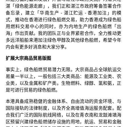
湛「绿色能源走廊」，我们正和湛江市政府筹备签署合作
备忘录，建立「华南生产 - 湛江贮运 - 香港加注」的模
式，推动在香港进行绿色船燃交易，助力香港成为绿色船
用燃料交易中心的同时，亦为内地生产的绿色船燃「出
海」作出贡献。我的团队正与业界紧密合作，全力推动更
多远洋船舶来港加注绿色甲醇及其他绿色船燃，希望今年
内会有更多好消息和大家分享。
扩展大宗商品贸易版图
事实上，绿色船燃贸易潜力无限。大宗商品占全球航运交
易量一半以上，一般包括三大类商品：能源及工业类、农
业类，以及金属和矿产类。生物燃料、绿醇、氢和氨，正
是可进行贸易的绿色船燃。
本港具备成熟稳健的金融体系、自由流动的资金环境、与
国际接轨的法律制度，以及齐全高增值海运服务配套。配
合我们广泛的国际航线网络，以及在青衣南和龙鼓滩填海
区预留兴建绿色船燃储存设施的用地，航运、贸易和金融