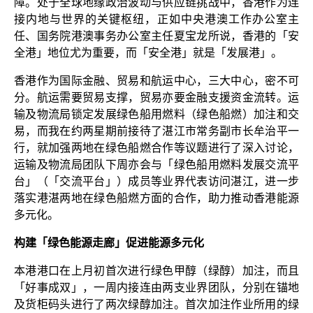
障。处于全球地缘政治波动与供应链挑战中，香港作为连
接内地与世界的关键枢纽，正如中央港澳工作办公室主
任、国务院港澳事务办公室主任夏宝龙所说，香港的「安
全港」地位尤为重要，而「安全港」就是「发展港」。
香港作为国际金融、贸易和航运中心，三大中心，密不可
分。航运需要贸易支撑，贸易亦要金融支援资金流转。运
输及物流局锁定发展绿色船用燃料（绿色船燃）加注和交
易，而我在约两星期前接待了湛江市常务副市长牟治平一
行，就加强两地在绿色船燃合作等议题进行了深入讨论，
运输及物流局团队下周亦会与「绿色船用燃料发展交流平
台」（「交流平台」）成员等业界代表访问湛江，进一步
落实港湛两地在绿色船燃方面的合作，助力推动香港能源
多元化。
构建「绿色能源走廊」促进能源多元化
本港港口在上月初首次进行绿色甲醇（绿醇）加注，而且
「好事成双」，一周内接连由两支业界团队，分别在锚地
及货柜码头进行了两次绿醇加注。首次加注作业所用的绿