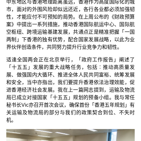
中东地区与香港地理距离虽远，香港作为高度国际化的城
市，面对的外围风险却似远还近，各行各业都必须加强韧
性，才能应付不可预知的局势。在上周公布的《财政预算
案》中提出一系列措施，推动香港国际航运中心、国际航
空枢纽、跨境运输基建发展，共通点正是精准把握「一国
两制」下香港的独有优势，配合国家发展战略，以此为业
界伙伴创造条件，共同努力提升行业竞争力和韧性。
适逢全国两会正在北京举行，「政府工作报告」阐述了
「十五五」发展的重大战略任务，包括︰推动高质量发
展、做强国内大循环、推进全体人民共同富裕、统筹发展
和安全，当中亦指出，我们要提升香港依法治理效能，促
进香港经济社会发展。我在上一篇网志提到，运输及物流
局已成立对接国家「十五五」规划的预备小组。我与常任
秘书长Vic亦召开首次会议，确保首份「香港五年规划」有
关运输及物流局的部分与我们的政策契合到位、不失时
机。