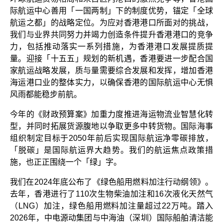
际航运中心善用「一国两制」下的制度优势，锚定「全球
航运之都」的战略定位。为应对香港港口所面对的挑战，
我们与业界共同努力并竭力创造条件提升香港港口的竞争
力，包括推动落实一系列措施，为香港港口发展提质提
量。迎接「十五五」规划的新机遇，香港要进一步配合国
家航运战略发展，质与量需要综合发展和发挥，增加香港
海运港口业的整体实力，以确保香港的国际航运中心无惧
风雨都能稳步前航。
今年的《财政预算案》加重力度推进海运物流业智慧化转
型，并同时拓展货源腹地以争取更多中转货物。国际海事
组织制定目标于2050年前后实现国际航运净零碳排放，
「脱碳」是国际航运界大趋势。我们的航运焦点政策措
施，也正正围绕一个「绿」字。
我们在2024年底公布了《绿色船用燃料加注行动纲领》。
去年，香港进行了110次生物柴油加注和16次液化天然气
（LNG）加注，绿色船用燃料加注量超过22万吨。踏入
2026年，中电源动集团与中海油（深圳）国际船舶清洁能