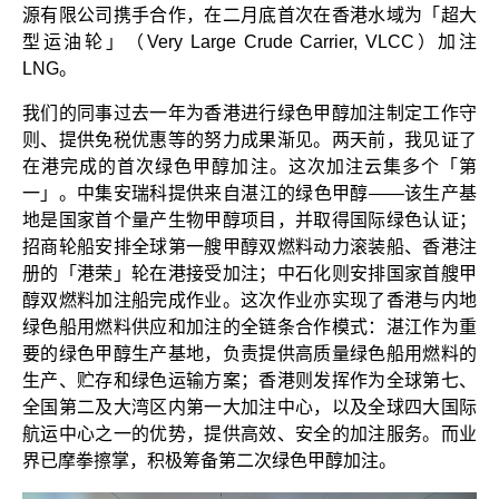
源有限公司携手合作，在二月底首次在香港水域为「超大
型运油轮」（Very Large Crude Carrier, VLCC）加注
LNG。
我们的同事过去一年为香港进行绿色甲醇加注制定工作守
则、提供免税优惠等的努力成果渐见。两天前，我见证了
在港完成的首次绿色甲醇加注。这次加注云集多个「第
一」。中集安瑞科提供来自湛江的绿色甲醇——该生产基
地是国家首个量产生物甲醇项目，并取得国际绿色认证；
招商轮船安排全球第一艘甲醇双燃料动力滚装船、香港注
册的「港荣」轮在港接受加注；中石化则安排国家首艘甲
醇双燃料加注船完成作业。这次作业亦实现了香港与内地
绿色船用燃料供应和加注的全链条合作模式：湛江作为重
要的绿色甲醇生产基地，负责提供高质量绿色船用燃料的
生产、贮存和绿色运输方案；香港则发挥作为全球第七、
全国第二及大湾区内第一大加注中心，以及全球四大国际
航运中心之一的优势，提供高效、安全的加注服务。而业
界已摩拳擦掌，积极筹备第二次绿色甲醇加注。