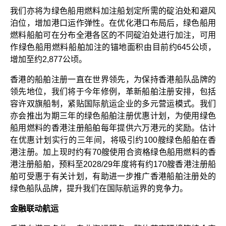
我们亦将为绿色船用燃料加注船划定所需的碇泊处和避风
泊位，增加港口运作弹性。在优化港口布局后，绿色船用
燃料船舶可在分布全港各区的不同碇泊处进行加注，可用
作绿色船用燃料船舶加注的锚地面积由目前约645公顷，
增加至约2,877公顷。
香港的船舶注册一直在世界领先，为保持香港船队品牌的
领先地位，我们将于今年修例，革新船舶注册安排，包括
容许双旗船制，紧贴国际航运企业的多元营运模式。我们
亦会推出为期三年的绿色船舶注册优惠计划，为使用绿色
船用燃料的香港注册船舶每年提供六万港元的奖励。估计
在优惠计划实行的三年间，将吸引约100艘绿色船舶在香
港注册。加上现时约有70艘使用合资格绿色船用燃料的香
港注册船舶，预料至2028/29年度将有约170艘香港注册船
舶可受惠于有关计划，有助进一步推广香港船舶注册处的
绿色船队品牌，提升我们在国际航运界的竞争力。
金融联动航运