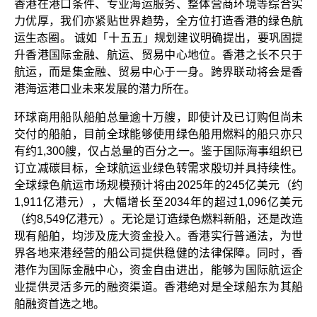
香港在港口条件、专业海运服务、整体营商环境等综合实
力优厚，我们亦紧贴世界趋势，全方位打造香港的绿色航
运生态圈。 诚如「十五五」规划建议明确提出，要巩固提
升香港国际金融、航运、贸易中心地位。香港之长不只于
航运，而是集金融、贸易中心于一身。跨界联动将会是香
港海运港口业未来发展的潜力所在。
环球商用船队船舶总量逾十万艘，即使计及已订购但尚未
交付的船舶，目前全球能够使用绿色船用燃料的船只亦只
有约1,300艘，仅占总量的百分之一。鉴于国际海事组织已
订立减碳目标，全球航运业绿色转需求殷切并具持续性。
全球绿色航运市场规模预计将由2025年的245亿美元（约
1,911亿港元），大幅增长至2034年的超过1,096亿美元
（约8,549亿港元）。无论是订造绿色燃料新船，还是改造
现有船舶，均涉及庞大资金投入。香港实行普通法，为世
界各地来港经营的船公司提供稳健的法律保障。同时，香
港作为国际金融中心，资金自由进出，能够为国际航运企
业提供灵活多元的融资渠道。香港绝对是全球船东为其船
舶融资首选之地。