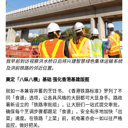
我早前到访视察洪水桥日后将兴建智慧绿色集体运输系统
及洪前铁路的邻近位置。
奠定「八纵八横」基础 强化香港基建版图
就如一本兼容并蓄的烹饪书，《香港铁路标准》罗列了不
同「食谱」选项，让各具风格的大厨都可大显身手。路政
署新设立的「铁路审批组」，让大厨们一站式提交审批，
确保每个烹调步骤都跟足「食谱」，安全有序地加快「出
菜」速度。在铁路「上菜」前，机电署亦会一如以往严格
监控，做好把关。