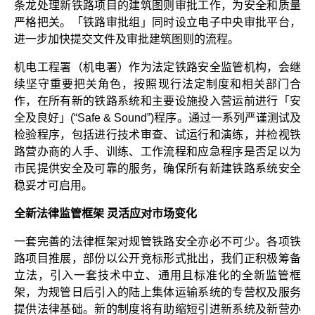
条龙处理新铁路项目的建筑图则审批工作，为安全和质量
严格把关。「铁路审批组」同时设立电子中央审批平台，
进一步加快提交文件及审批建筑图则的流程。
机电工程署（机电署）作为法定铁路安全监管机构，会继
续坚守重要把关角色，按照现行法定制度和相关部门合
作，在所有新的铁路系统和主要设施投入营运前进行「安
全及良好」(“Safe & Sound”)程序。通过一系列严谨测试及
检验程序，包括进行技术审查、试运行和演练，并检视铁
路营办商的人手、训练、工作流程和应急程序是否足以为
市民提供安全及可靠的服务，确保所有新建铁路系统安全
稳妥才可启用。
全新法律监管框架 灵活应对市场变化
一套完善的法律框架对规管铁路安全亦必不可少。各项铁
路项目推展，部份以公开竞标形式批出，我们正积极筹备
立法，引入一套技术中立、通用且标准化的全新监管框
架，为规管日后引入的陆上集体运输系统的专营权及服务
提供法律基础。新的制度将有助缩短引进新系统及新营办