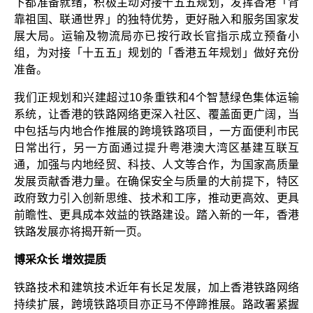
下都准备就绪，积极主动对接十五五规划，发挥香港「背
靠祖国、联通世界」的独特优势，更好融入和服务国家发
展大局。运输及物流局亦已按行政长官指示成立预备小
组，为对接「十五五」规划的「香港五年规划」做好充份
准备。
我们正规划和兴建超过10条重铁和4个智慧绿色集体运输
系统，让香港的铁路网络更深入社区、覆盖面更广阔，当
中包括与内地合作推展的跨境铁路项目，一方面便利市民
日常出行，另一方面通过提升粤港澳大湾区基建互联互
通，加强与内地经贸、科技、人文等合作，为国家高质量
发展贡献香港力量。在确保安全与质量的大前提下，特区
政府致力引入创新思维、技术和工序，推动更高效、更具
前瞻性、更具成本效益的铁路建设。踏入新的一年，香港
铁路发展亦将揭开新一页。
博采众长 增效提质
铁路技术和建筑技术近年有长足发展，加上香港铁路网络
持续扩展，跨境铁路项目亦正马不停蹄推展。路政署紧握