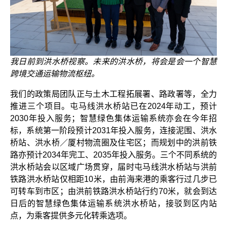
我日前到洪水桥视察。未来的洪水桥，将会是会一个智慧
跨境交通运输物流枢纽。
我们的政策局团队正与土木工程拓展署、路政署等，全力
推进三个项目。屯马线洪水桥站已在2024年动工，预计
2030年投入服务；智慧绿色集体运输系统亦会在今年招
标，系统第一阶段预计2031年投入服务，连接泥围、洪水
桥站、洪水桥／厦村物流圈及住宅区；而规划中的洪前铁
路亦预计2034年完工、2035年投入服务。三个不同系统的
洪水桥站会以区域广场贯穿，届时屯马线洪水桥站与洪前
铁路洪水桥站仅相距10米，由前海来港的乘客行过几步已
可转车到市区；由洪前铁路洪水桥站行约70米，就会到达
日后的智慧绿色集体运输系统洪水桥站，接驳到区内站
点，为乘客提供多元化转乘选项。