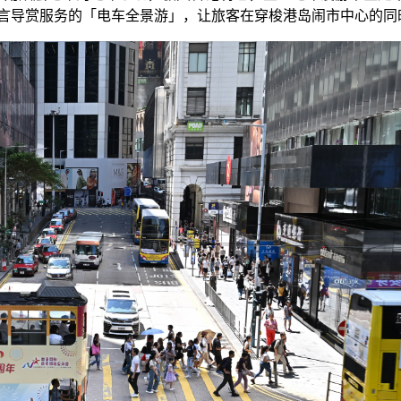
语言导赏服务的「电车全景游」，让旅客在穿梭港岛闹市中心的