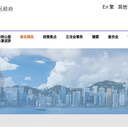
跳至主要内容
En
繁
其他
新闻公报
局长网志
政策焦点
立法会事务
摘要
委员会
及演讲辞