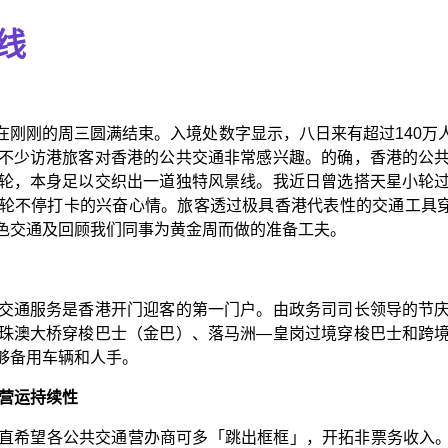
线
刚刚的周三圆满结束。入境处数字显示，八日来有超过140万
不少访港旅客对香港的公共交通非常感兴趣。的确，香港的公
轮，本身足以交织出一道独特风景线。我近日曾选搭天星小轮
不停打卡的兴奋心情。旅客透过极具香港代表性的交通工具穿梭香
色交通及回顾我们同事为黄金周而做的准备工夫。
交通服务是香港开门迎客的第一门户。由政务司司长领导的节
珠澳大桥穿梭巴士（金巴）、落马洲—皇岗过境穿梭巴士和跨
够备用车辆和人手。
增营运持续性
希望各公共交通营办商可多「跳出框框」，开拓非票务收入。专