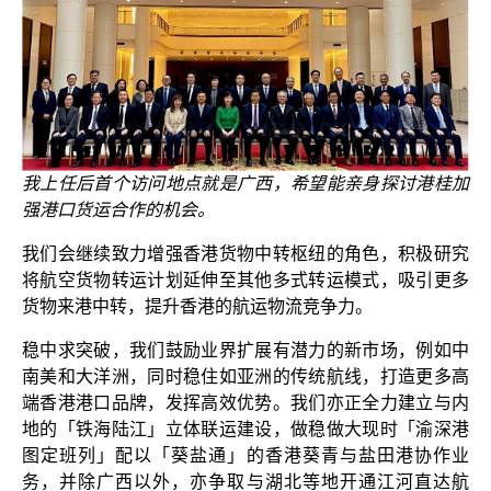
我上任后首个访问地点就是广西，希望能亲身探讨港桂加
强港口货运合作的机会。
我们会继续致力增强香港货物中转枢纽的角色，积极研究
将航空货物转运计划延伸至其他多式转运模式，吸引更多
货物来港中转，提升香港的航运物流竞争力。
稳中求突破，我们鼓励业界扩展有潜力的新市场，例如中
南美和大洋洲，同时稳住如亚洲的传统航线，打造更多高
端香港港口品牌，发挥高效优势。我们亦正全力建立与内
地的「铁海陆江」立体联运建设，做稳做大现时「渝深港
图定班列」配以「葵盐通」的香港葵青与盐田港协作业
务，并除广西以外，亦争取与湖北等地开通江河直达航