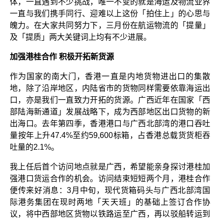
体，一直遇到不少挑战，唯一不变的就是海运及物流业界
一直与我们携手同行、迎难以上这份「拍住上」的心思与
魄力。在大家共同努力下，三月份在航运物流的「提量」
及「提质」两大关键词上均有不少进展。
加强港桂合作 积极开拓新货源
作为国家的南大门，香港一直是内地货物进出口的集散
地，除了沿岸地区，内陆省市的货物同样需要依靠海运出
口，亦是我们一直致力开拓的货源。广西近年在国家「西
部陆海新通道」发展战略下，成为西部地区出口货物的新
出海口。去年第四季，香港港口与广西北部湾的港口吞吐
量按年上升47.4%至约59,600标箱，占香港总载货货柜吞
吐量的2.1%。
我上任后首个访问地点就是广西，希望能亲身探讨港桂加
强港口货运合作的机会。访问结束短短两个月，港桂合作
便传来好消息：3月中旬，现代货箱码头与广西北部湾国
际港务集团在现时两地「天天班」的基础上签订合作协
议，将中西部地区货物以铁路运至广西，再以驳船转运到