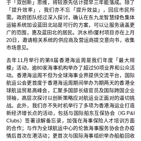
于「双创新」思维，将较原先估计提早三年能落成。除了
「提升效率」，我们亦不忘「提升效益」，回应市民所
需。政府团队经过深入探讨，确认在东九龙智慧绿色集体
运输系统加设蓝田北站是可行的方案，可以让服务涵盖更
广的范围，惠及蓝田北的居民。洪水桥/厦村项目亦在上月
20日，邀请相关系统的供应商及营运商提交意向书，收集
市场意见。
去年11月举行的第8届香港海运周是我们年度「最大规
模」活动，逾80家海事机构举办了超过50项业界和公众活
动。香港海运周不但为全球海事业界提供交流平台，国际
航运公会更首度于香港海运周期间举办为期两天的香港全
球航运贸易高峰会，汇聚多国部长级官员及国际跨国企业
领袖，高层次探讨以创新策略应对航运业正面对的逼切挑
战。此外，我们亦不失时机举行了多项为香港海运业打造
新经济增长点的活动，包括与国际船东互保协会（IG P&I
Clubs）签署谅解备忘录，加强在海事保险人才培训方面
的合作；与作为全球航运中心的伦敦海事服务协会合办疫
情后首次在港活动；更首次与国际海事组织举办船舶回收