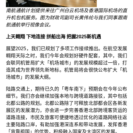
南航通航计划提供来往广州白云机场及香港国际机场的直
升机包机服务。图为财政司副司长黄伟纶与我们同事跟南
航通航举行视像会议。
上天翱翔 下地连接 拼船出海 把握2025新机遇
展望2025，我们已规划了多项工作接续推出。在航空发展
翱翔天际之时，我们今年会规划好硬件配套，其中，我们
会联同机管局扩大「机场城市」的发展规模超过一倍，打
造其成为世界领先新地标。机管局将会很快公布扩大「机
场城市」的发展大纲。
陆路交通上，期待已久的「粤车南下」预期会在今年公布
细节。我们亦会继续加强本地与跨境道路接驳，其中包括
北都公路的规划。北都公路除了可释放北部都会区各新发
展区的发展潜力，亦会进一步完善香港北部跨境客货运的
道路连接，市民及旅客可便捷地透过优化的道路网络往返
主要陆路口岸，有助加强港深连系和带动发展，发挥香港
「背靠祖国」的优势，积极融入国家及大湾区的发展。