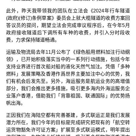
此外，昨天我带领我的团队在立法会《2024年行车隧道
(政府)(修订)条例草案》委员会上就大榄隧道的收费方案回
答议员的提问，期望立法会完成审议程序后，在今年5月
政府接收隧道后下调所有车种的收费，并引入分时段收
费，力求保持隧道畅通。
运输及物流局去年11月公布了《绿色船用燃料加注行动纲
领》，已开始积极落实当中的一系列行动措施，包括今年
支持业界进行首次船对船的液化天然气加注。凭借「多种
燃料」发展策略及香港作爲世界主要加注中心的优势，我
们有机会后发先至。另外，海运服务是航运业务的高增值
部分，我们会推出更多措施，吸引更多海内外海运服务企
业落户香港，借助我们「背靠祖国、联通国际」的优势扬
帆出海。
正因我们在海陆空都有完善基建，多式联运正是我们发展
潜力所在，我们今年的目标是完成研究把现有的「航空转
运货物豁免许可证方案」扩展至多式联运模式，明年提出