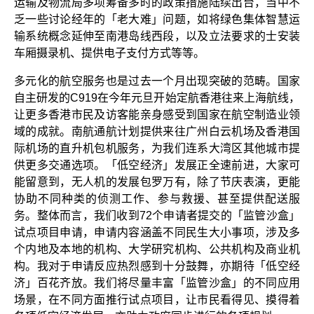
运输及物流局多项筹备多时的政策措施陆续出台，当中不
乏一些讨论经年的「老大难」问题，如将绿色集体智慧运
输系统概念延伸至南港岛线西段，以及立法要求的士安装
车厢摄录机、提供电子支付方式等等。
多元化的航空服务也是过去一个月出现突破的范畴。国家
自主研发的C919在今年元旦开始定航香港往来上海航线，
让更多香港市民及访客能亲身感受到国家在航空制造业领
域的成就。南航通航计划提供来往广州白云机场及香港国
际机场的直升机包机服务，为我们连系大湾区其他城市提
供更多交通选项。「低空经济」发展正全速前进，大家可
能留意到，无人机的发展包罗万有，除了节庆表演，更能
协助不同种类的侦测工作、参与救援、甚至提供配送服
务。整体而言，我们收到72个申请者提交的「监管沙盒」
试点项目申请，申请内容涵盖不同民生大小事项，涉及多
个内地及本地的机构、大学研究机构、公共机构及商业机
构。我对于申请反应热烈感到十分鼓舞，亦期待「低空经
济」百花齐放。我们将尽量丰富「监管沙盒」的不同应用
场景，在不同方面推行试点项目，让市民看得见、摸得着