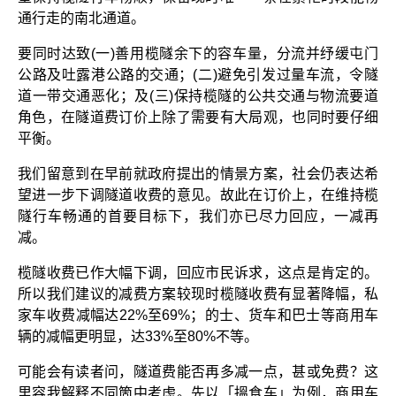
通行走的南北通道。
要同时达致(一)善用榄隧余下的容车量，分流并纾缓屯门
公路及吐露港公路的交通；(二)避免引发过量车流，令隧
道一带交通恶化；及(三)保持榄隧的公共交通与物流要道
角色，在隧道费订价上除了需要有大局观，也同时要仔细
平衡。
我们留意到在早前就政府提出的情景方案，社会仍表达希
望进一步下调隧道收费的意见。故此在订价上，在维持榄
隧行车畅通的首要目标下，我们亦已尽力回应，一减再
减。
榄隧收费已作大幅下调，回应市民诉求，这点是肯定的。
所以我们建议的减费方案较现时榄隧收费有显著降幅，私
家车收费减幅达22%至69%；的士、货车和巴士等商用车
辆的减幅更明显，达33%至80%不等。
可能会有读者问，隧道费能否再多减一点，甚或免费？这
里容我解释不同箇中考虑。先以「搵食车」为例，商用车