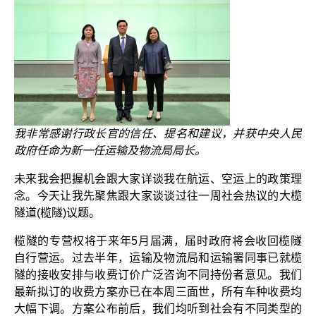
我非常感谢行政长官的信任、提名和建议，并获中央人民
政府任命为新一任运输及物流局局长。
未来我会把握机会跟大家详谈我在航运、空运上的政策理
念。今天让我先聚焦跟大家谈谈过往一周社会热议的大榄
隧道(榄隧)议题。
榄隧的专营权将于来年5月届满，届时政府将会收回榄隧
自行营运。过去半年，运输及物流局和运输署同事已就榄
隧的接收安排与收费订价广泛咨询不同持份者意见。我们
最新拟订的收费方案亦已在本周三面世，所有车种收费均
大幅下调。方案公布前后，我们均听到社会有不同类型的