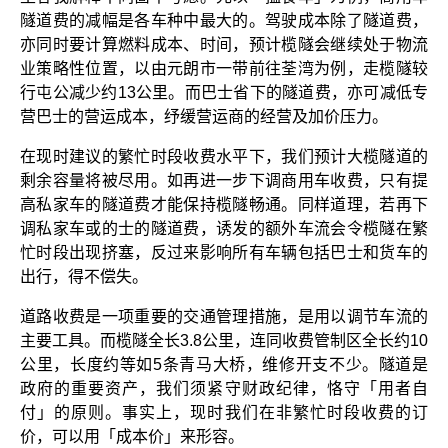
隧道费的减幅是各车种中最大的。驾驶成本除了隧道费，
亦同时要计算燃料成本、时间，预计榄隧会继续处于物流
业策略性位置，以由元朗市一带前往荃湾为例，走榄隧较
行屯公减少约13公里。而巴士省下的隧道费，亦可减低专
营巴士的营运成本，纾缓营运商的经营及加价压力。
在现时建议的繁忙时段收费水平下，我们预计大榄隧道的
剩余容量将被尽用。如再进一步下调商用车收费，只有提
高私家车的隧道费才能保持榄隧畅通。同样道理，若再下
调私家车或的士的隧道费，诱发的额外车流会令榄隧在繁
忙时段出现挤塞，反过来影响所有车辆包括巴士和货车的
出行，得不偿失。
道路收费是一项重要的交通管理措施，是用以调节车流的
主要工具。而榄隧全长3.8公里，连同收费管制区全长约10
公里，长度约等如5条青马大桥，维修开支不少。隧道是
政府的重要资产，我们须紧守财政纪律，恪守「用者自
付」的原则。事实上，现时我们在非繁忙时段收费的订
价，可以用「成本价」来形容。