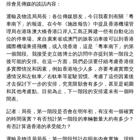
排會見傳媒的談話內容：
運輸及物流局局長：各位傳媒朋友，今日我看到有關「粵
車南下」的報道。在今年《施政報告》中提及香港機場管
理局在港珠澳大橋香港口岸人工島正興建一些有自動化泊
位的停車場。來自廣東省或澳門的旅客泊車後可以到香港
國際機場乘搭飛機，或入境香港，這是「粵車南下」的第
一個階段。我接受史立德博士的訪問中亦提到第一階段之
後可能的安排。在這一方面，我們必須要仔細考慮香港很
多實際情況和因素，例如香港地少人多，亦要考慮實際交
通情況和左軚車／右軚車等駕駛習慣。考慮了這些因素後
才去探討下一步的安排，究竟限額會有多少，甚至是範圍
和其他考慮點。目前為止，下一階段的安排還未有一個時
間表。
記者：局長，第一階段是否會在明年初，有沒有一個確實
的時間落實？有否預計第一階段的車輛數量大約有多少？
有否計算過香港的承受能力？
運輸及物流局局長：第一階段預計在明年內會實施，現時