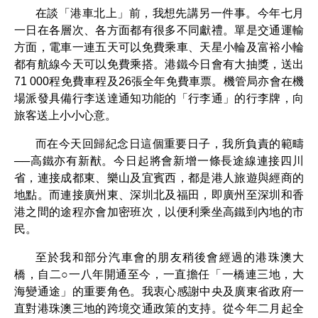
在談「港車北上」前，我想先講另一件事。今年七月
一日在各層次、各方面都有很多不同獻禮。單是交通運輸
方面，電車一連五天可以免費乘車、天星小輪及富裕小輪
都有航線今天可以免費乘搭。港鐵今日會有大抽獎，送出
71 000程免費車程及26張全年免費車票。機管局亦會在機
場派發具備行李送達通知功能的「行李通」的行李牌，向
旅客送上小小心意。
而在今天回歸紀念日這個重要日子，我所負責的範疇
──高鐵亦有新猷。今日起將會新增一條長途線連接四川
省，連接成都東、樂山及宜賓西，都是港人旅遊與經商的
地點。而連接廣州東、深圳北及福田，即廣州至深圳和香
港之間的途程亦會加密班次，以便利乘坐高鐵到內地的市
民。
至於我和部分汽車會的朋友稍後會經過的港珠澳大
橋，自二○一八年開通至今，一直擔任「一橋連三地，大
海變通途」的重要角色。我衷心感謝中央及廣東省政府一
直對港珠澳三地的跨境交通政策的支持。從今年二月起全