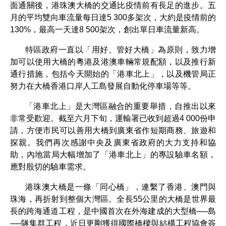
面通關後，港珠澳大橋的交通比疫情前有長足的進步。五
月的平均雙向車流量每日達5 300多架次，大約是疫情前的
130%，最高一天達8 500架次，創出單日車流量新高。
特區政府一直以「用好、管好大橋」為原則，致力增
加可以使用大橋的粵港及港澳車輛常規配額，以及推行新
通行措施，包括今天開始的「港車北上」，以及機管局正
努力在大橋香港口岸人工島發展自動化停車場等等。
「港車北上」是大灣區融合的重要舉措，自推出以來
非常受歡迎。截至六月下旬，運輸署已收到超過4 000份申
請，方便市民可以善用大橋到廣東省作短期商務、旅遊和
探親。我們再次感謝中央及廣東省政府的大力支持和協
助，內地當局大幅增加了「港車北上」的專設驗車名額，
應對殷切的驗車需求。
港珠澳大橋是一條「同心橋」，連繫了香港、澳門與
珠海，再折射到整個大灣區。全長55公里的大橋是世界最
長的跨海通道工程，是中國首次在外海建成的大型橋──島
──隧集群工程，近日更剛獲得國際橋樑與結構工程協會簽