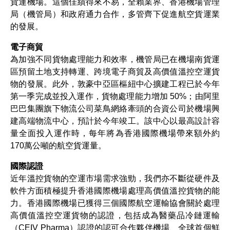
貨運機場。這個佳績得來不易，全賴業界、香港機場管理
局（機管局）和政府通力合作，多管齊下促進航空貨運業
的發展。
電子商貿
為加強不同貨物處理能力和效率，機管局已在機場南貨運
區預留土地支持轉運、跨境電子商貿及高價值溫控空運貨
物的發展。此外，敦豪中亞區樞紐中心擴建工程已於今年
第一季完成並投入運作，貨物處理能力增加 50%；由阿里
巴巴集團旗下物流公司菜鳥網絡牽頭的合資公司於機場興
建高端物流中心，預計於今年竣工。該中心以最高設計容
量全面投入運作時，每年將為香港國際機場帶來額外約
170萬公噸的航空貨運量。
國際認證
近年溫控貨物的空運市場需求強勁，我們亦不斷從硬件及
軟件方面積極提升香港國際機場處理高價值溫控貨物的能
力。香港國際機場已獲得三個國際航空運輸協會關於處理
高價值溫控空運貨物的認證，包括成為醫藥品冷鏈運輸
（CEIV Pharma）認證的認可合作夥伴機場、全球首個鮮