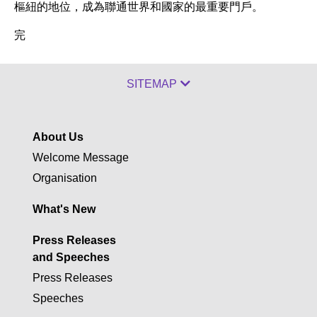
樞紐的地位，成為聯通世界和國家的最重要門戶。
完
SITEMAP
About Us
Welcome Message
Organisation
What's New
Press Releases
and Speeches
Press Releases
Speeches