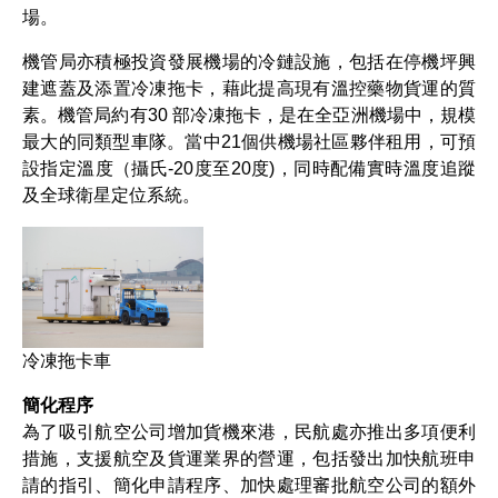
場。
機管局亦積極投資發展機場的冷鏈設施，包括在停機坪興
建遮蓋及添置冷凍拖卡，藉此提高現有溫控藥物貨運的質
素。機管局約有30 部冷凍拖卡，是在全亞洲機場中，規模
最大的同類型車隊。當中21個供機場社區夥伴租用，可預
設指定溫度（攝氏-20度至20度)，同時配備實時溫度追蹤
及全球衛星定位系統。
冷凍拖卡車
簡化程序
為了吸引航空公司增加貨機來港，民航處亦推出多項便利
措施，支援航空及貨運業界的營運，包括發出加快航班申
請的指引、簡化申請程序、加快處理審批航空公司的額外